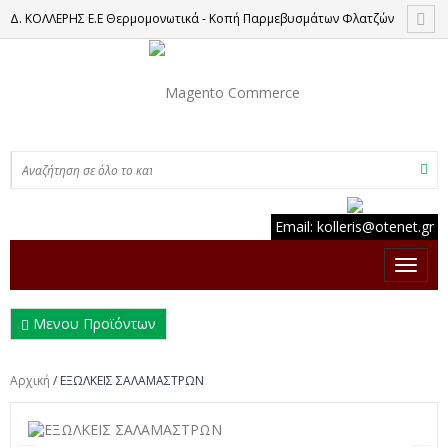
Δ. ΚΟΛΛΕΡΗΣ Ε.Ε Θερμομονωτικά - Κοπή Παρμεβυσμάτων Φλατζών
Email:
kolleris
@
otenet
.
gr
Μενου Προϊόντων
Αρχική
/
ΕΞΩΛΚΕΙΣ ΣΑΛΑΜΑΣΤΡΩΝ