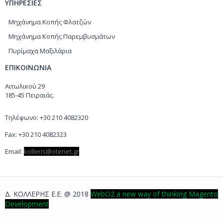
ΥΠΗΡΕΣΙΕΣ
Μηχάνημα Κοπής Φλατζών
Μηχάνημα Κοπής Παρεμβυσμάτων
Πυρίμαχα Μαξιλάρια
ΕΠΙΚΟΙΝΩΝΙΑ
Αιτωλικού 29
185-45 Πειραιάς.
Τηλέφωνο: +30 210 4082320
Fax: +30 210 4082323
Email:
kolleris
@
otenet
.
gr
Δ. ΚΟΛΛΕΡΗΣ Ε.Ε. @ 2018
WebO2 a new way of thinking Magento
Development