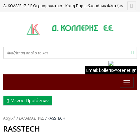
Δ. ΚΟΛΛΕΡΗΣ Ε.Ε Θερμομονωτικά - Κοπή Παρμεβυσμάτων Φλατζών
Email:
kolleris
@
otenet
.
gr
Μενου Προϊόντων
Αρχική
/
ΣΑΛΑΜΑΣΤΡΕΣ
/
RASSTECH
RASSTECH