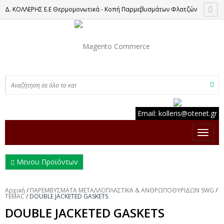
Δ. ΚΟΛΛΕΡΗΣ Ε.Ε Θερμομονωτικά - Κοπή Παρμεβυσμάτων Φλατζών
Email:
kolleris
@
otenet
.
gr
Μενου Προϊόντων
Αρχική
/
ΠΑΡΕΜΒΥΣΜΑΤΑ ΜΕΤΑΛΛΟΠΛΑΣΤΙΚΑ & ΑΝΘΡΩΠΟΘΥΡΙΔΩΝ SWG
/
TEMAC
/
DOUBLE JACKETED GASKETS
DOUBLE JACKETED GASKETS