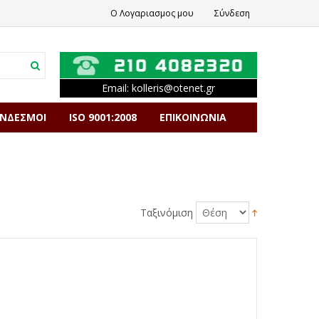
Ο Λογαριασμος μου
Σύνδεση
Email:
kolleris
@
otenet
.
gr
ΥΝΔΕΣΜΟΙ
ISO 9001:2008
ΕΠΙΚΟΙΝΩΝΙΑ
Ταξινόμιση