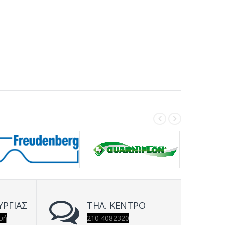
ΥΡΓΙΑΣ
ΤΗΛ. ΚΕΝΤΡΟ
υή
210 4082320