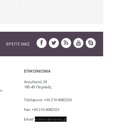
ΒΡΕΙΤΕ ΜΑΣ
ΕΠΙΚΟΙΝΩΝΙΑ
Αιτωλικού 29
185-45 Πειραιάς.
ν
Τηλέφωνο: +30 210 4082320
Fax: +30 210 4082323
Email:
kolleris
@
otenet
.
gr