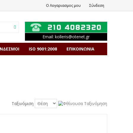
Ο Λογαριασμος μου
Σύνδεση
Email:
kolleris
@
otenet
.
gr
ΥΝΔΕΣΜΟΙ
ISO 9001:2008
ΕΠΙΚΟΙΝΩΝΙΑ
Ταξινόμιση