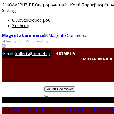
Δ. ΚΟΛΛΕΡΗΣ Ε.Ε Θερμομονωτικά - Κοπή Παρμεβυσμάτω
Setting
Ο Λογαριασμος μου
Σύνδεση
Magento Commerce
Email:
kolleris
@
otenet
.
gr
Η ΕΤΑΙΡΕΙΑ
ΜΗΧΑΝΗΜΑ ΚΟΠ
ΕΠΙΚΟΙΝΩΝΙΑ
Μενου Προϊόντων
Categories
ΚΟΠΗ -ΚΑΤΑΣΚΕΥΗ ΠΑΡΕΜΒΥΣΜΑΤΩΝ & ΦΛΑΤΖΩΝ